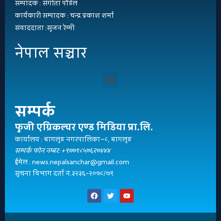
सम्पादक : संगीता पौडेल
कार्यकारी सम्पादक : चन्द्र प्रकाश शर्मा
संवाददाता :सुजन रेग्मी
नेपाल सञ्चार
सम्पर्क
फुजी एग्रिकल्चर एण्ड मिडिया प्रा.लि.
कार्यालय : बागलुङ नगरपालिका–८, बागलुङ
सम्पर्क फोन नम्बर: +९७७९८५७६२७४४४
ईमेल : news.nepalsanchar@gmail.com
सूचना विभाग दर्ता नं.३२३६-२०७८/७९