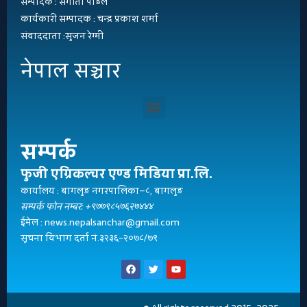
सम्पादक : संगीता पौडेल
कार्यकारी सम्पादक : चन्द्र प्रकाश शर्मा
संवाददाता :सुजन रेग्मी
नेपाल सञ्चार
सम्पर्क
फुजी एग्रिकल्चर एण्ड मिडिया प्रा.लि.
कार्यालय : बागलुङ नगरपालिका–८, बागलुङ
सम्पर्क फोन नम्बर: +९७७९८५७६२७४४४
ईमेल : news.nepalsanchar@gmail.com
सूचना विभाग दर्ता नं.३२३६-२०७८/७९