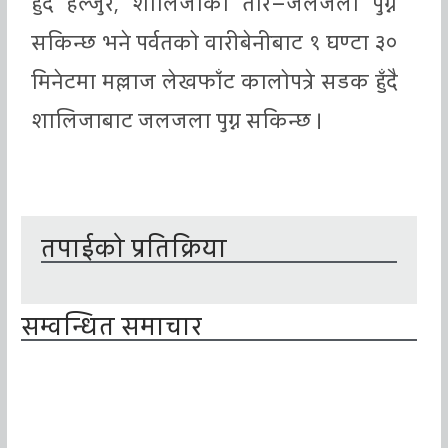
हुँदै हल्जुरे, शालिजाको तारे–जलजला पुग्न
सकिन्छ भने पर्वतको वारीबेनीबाट १ घण्टा ३०
मिनेटमा मल्लाज लेखफाँट कालोपत्रे सडक हुँदै
शालिजाबाट जलजला पुग्न सकिन्छ ।
तपाईको प्रतिक्रिया
सम्वन्धित समाचार