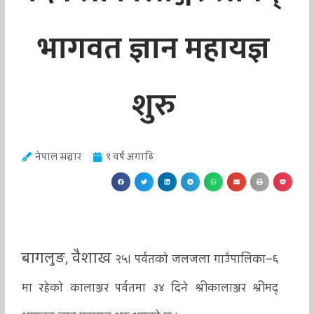
भागवत ज्ञान महायज्ञ
शुरु
नेपाल सञ्चार
१ वर्ष अगाडि
बागलुङ, वैशाख
२५
।
पर्वतको जलजला गाउँपालिका–६
मा रहेको कालाञ्जर पर्वतमा ३४ दिने श्रीकालाञ्जर श्रीमद्