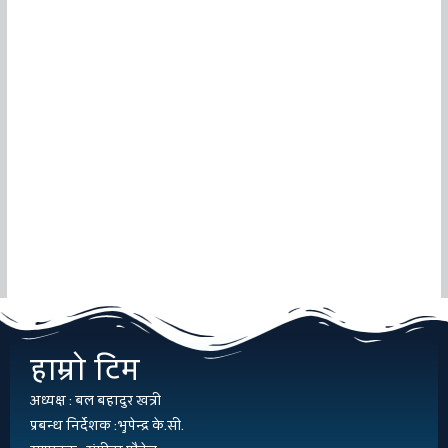
ब
ब
भ
२
प
मे
हाम्रो टिम
अध्यक्ष : बल बहादुर खत्री
प्रबन्ध निर्देशक :भुपेन्द्र के.सी.