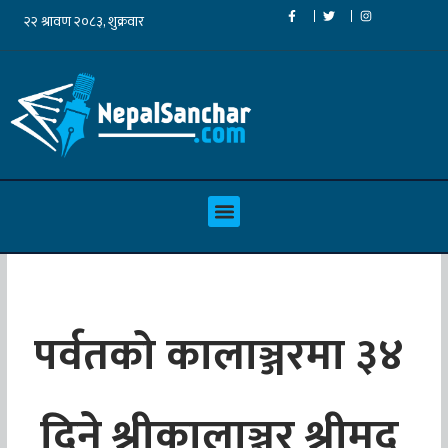
पर्वतको कालाञ्जरमा ३४
दिने श्रीकालाञ्जर श्रीमद्