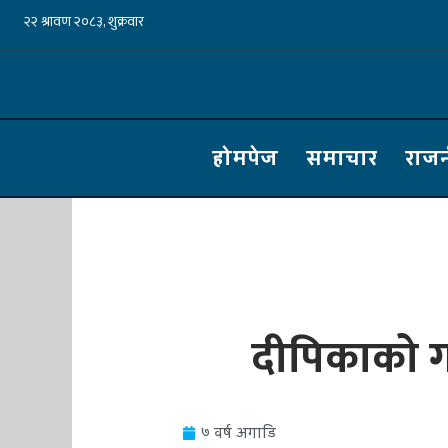
होमपेज
समाचार
राज
दीपिकाको ग
७ वर्ष अगाडि