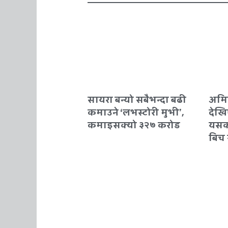
सायरा बन्यो सबैभन्दा बढी
अमि
कमाउने ‘लभस्टोरी मुभी’,
देखि
कमाइसक्यो ३२७ करोड
यसक
बिच 