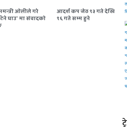
नमन्त्री ओलीले गरे
आदर्श कप जेठ १३ गते देखि
टिने घाउ’ मा संवादको
१६ गते सम्म हुने
ङ
ट्