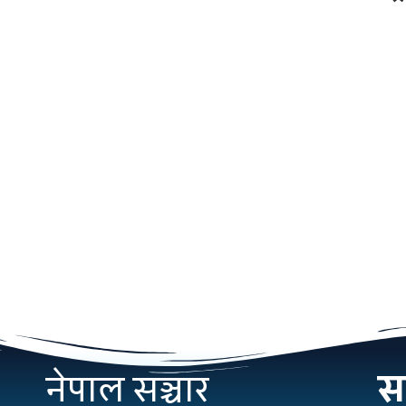
नेपाल सञ्चार
सम