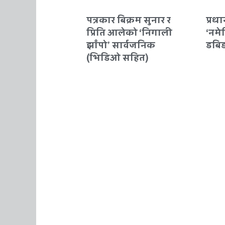
पत्रकार बिक्रम सुनार र
प्रधा
प्रिति आलेको ‘निगाली
‘नमे
झाँपो’ सार्वजनिक
डबि
(भिडिओ सहित)