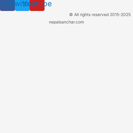
cebook
Twitter
Youtube
© All rights reserved 2015-2025
nepalsanchar.com