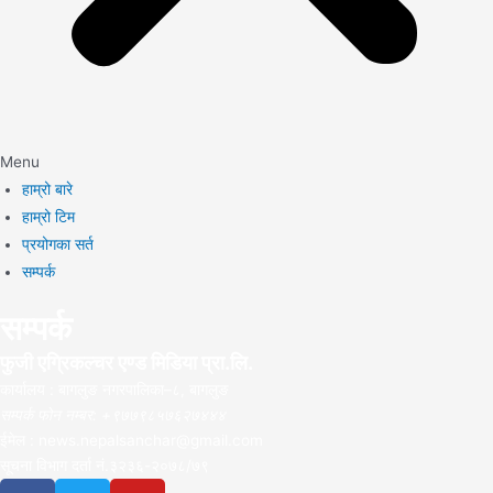
Menu
हाम्रो बारे
हाम्रो टिम
प्रयोगका सर्त
सम्पर्क
सम्पर्क
फुजी एग्रिकल्चर एण्ड मिडिया प्रा.लि.
कार्यालय : बागलुङ नगरपालिका–८, बागलुङ
सम्पर्क फोन नम्बर: +९७७९८५७६२७४४४
ईमेल : news.nepalsanchar@gmail.com
सूचना विभाग दर्ता नं.३२३६-२०७८/७९