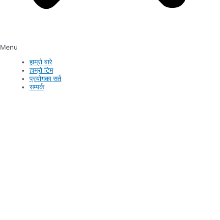
Menu
हाम्रो बारे
हाम्रो टिम
प्रयोगका सर्त
सम्पर्क
सम्पर्क
फुजी एग्रिकल्चर एण्ड मिडिया प्रा.लि.
कार्यालय : बागलुङ नगरपालिका–८, बागलुङ
सम्पर्क फोन नम्बर: +९७७९८५७६२७४४४
ईमेल : news.nepalsanchar@gmail.com