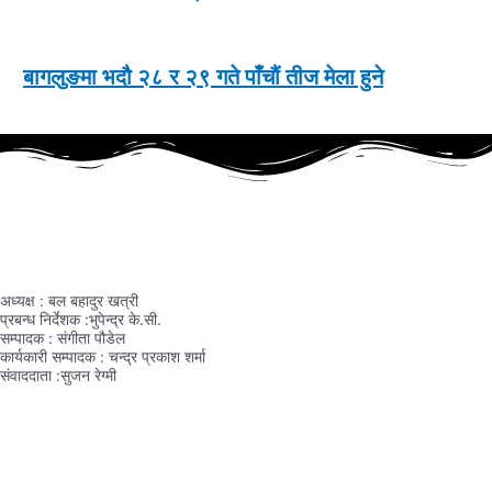
बागलुङमा भदौ २८ र २९ गते पाँचौं तीज मेला हुने
हाम्रो टिम
अध्यक्ष : बल बहादुर खत्री
प्रबन्ध निर्देशक :भुपेन्द्र के.सी.
सम्पादक : संगीता पौडेल
कार्यकारी सम्पादक : चन्द्र प्रकाश शर्मा
संवाददाता :सुजन रेग्मी
नेपाल सञ्चार