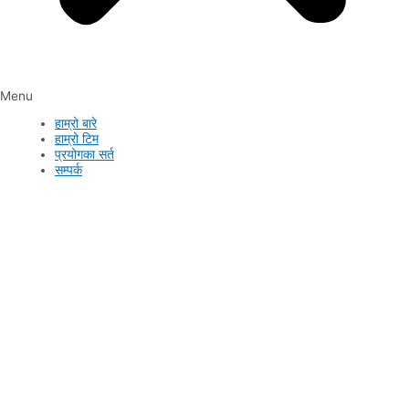
Menu
हाम्रो बारे
हाम्रो टिम
प्रयोगका सर्त
सम्पर्क
सम्पर्क
फुजी एग्रिकल्चर एण्ड मिडिया प्रा.लि.
कार्यालय : बागलुङ नगरपालिका–८, बागलुङ
सम्पर्क फोन नम्बर: +९७७९८५७६२७४४४