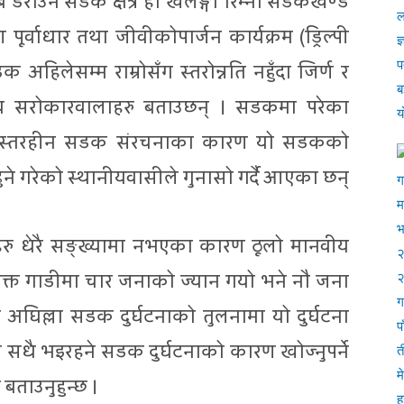
सबै डराउने सडक क्षेत्र हो खलङ्गा रिम्ना सडकखण्ड
ण पूर्वाधार तथा जीवीकोपार्जन कार्यक्रम (ड्रिल्पी
 अहिलेसम्म राम्रोसँग स्तरोन्नति नहुँदा जिर्ण र
नीय सरोकारवालाहरु बताउछन् । सडकमा परेका
र र गुणस्तरहीन सडक संरचनाका कारण यो सडकको
ण हुने गरेको स्थानीयवासीले गुनासो गर्दै आएका छन्
त्रुहरु धेरै सङ्ख्यामा नभएका कारण ठूलो मानवीय
 उक्त गाडीमा चार जनाको ज्यान गयो भने नौ जना
घिल्ला सडक दुर्घटनाको तुलनामा यो दुर्घटना
सधै भइरहने सडक दुर्घटनाको कारण खोज्नुपर्ने
ताउनुहुन्छ ।