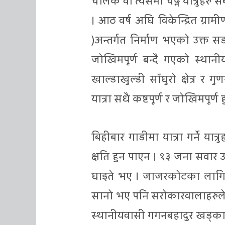
चालक वा त्यसमा चढ्ने यात्रुहरु 
। आठ वर्ष अघि विकेन्द्रित ग्रामी
)अन्तर्गत निर्माण भएको उक्त सडक
जोखिमपूर्ण बन्दै गएको स्था
खाल्डाखुल्डी साँघुरो क्षेत्
यात्रा सधै कष्टपूर्ण र जोखिमपूर्
बिहीबार गाडीमा यात्रा गर्ने या
क्षति हुन पाएन । १३ जना सवार
घाइते भए । जाजरकोटका लागि अ
सानो भए पनि सरोकारवालाहरुले 
स्थानीयवासी गगनबहादुर खड्का ब