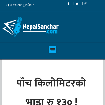
पाँच किलोमिटरको
भाडा रु १३० !