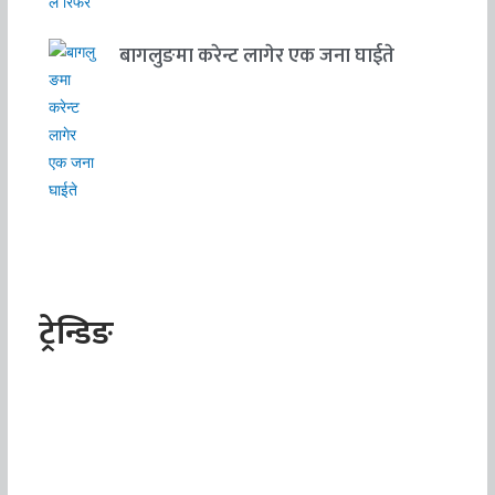
बागलुङमा करेन्ट लागेर एक जना घाईते
ट्रेन्डिङ
स
स
द