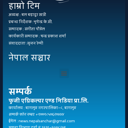
हाम्रो टिम
अध्यक्ष : बल बहादुर खत्री
प्रबन्ध निर्देशक :भुपेन्द्र के.सी.
सम्पादक : संगीता पौडेल
कार्यकारी सम्पादक : चन्द्र प्रकाश शर्मा
संवाददाता :सुजन रेग्मी
नेपाल सञ्चार
सम्पर्क
फुजी एग्रिकल्चर एण्ड मिडिया प्रा.लि.
कार्यालय : बागलुङ नगरपालिका–८, बागलुङ
सम्पर्क फोन नम्बर: +९७७९८५७६२७४४४
ईमेल : news.nepalsanchar@gmail.com
सूचना विभाग दर्ता नं.३२३६-२०७८/७९