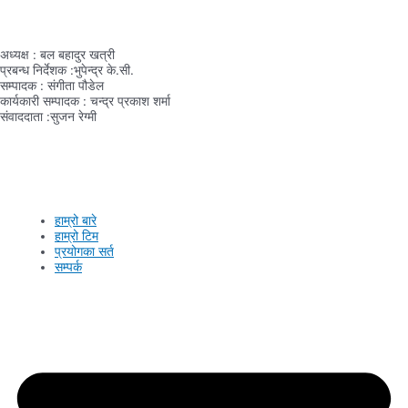
हाम्रो टिम
अध्यक्ष : बल बहादुर खत्री
प्रबन्ध निर्देशक :भुपेन्द्र के.सी.
सम्पादक : संगीता पौडेल
कार्यकारी सम्पादक : चन्द्र प्रकाश शर्मा
संवाददाता :सुजन रेग्मी
नेपाल सञ्चार
हाम्रो बारे
हाम्रो टिम
प्रयोगका सर्त
सम्पर्क